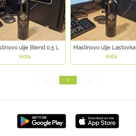
linovo ulje Blend 0,5 L
Maslinovo ulje Lastovka
Kota
Kota
<
1
>