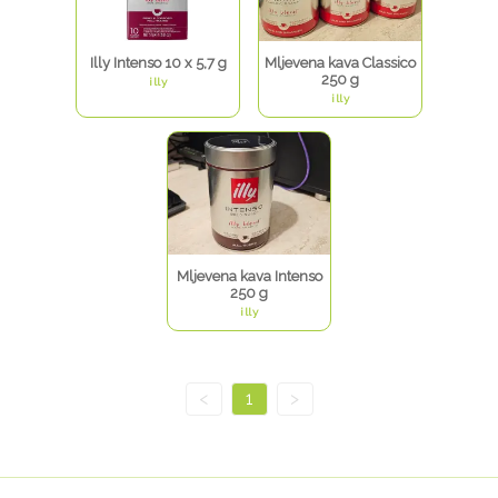
Illy Intenso 10 x 5,7 g
Mljevena kava Classico
250 g
illy
illy
Mljevena kava Intenso
250 g
illy
<
1
>