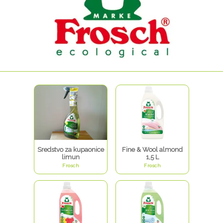
Sredstvo za kupaonice
Fine & Wool almond
limun
1,5 L
Frosch
Frosch