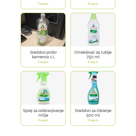
Frosch
Frosch
Sredstvo protiv
Omekšivač za rublje
kamenca 1 L
750 ml
Frosch
Frosch
Sprej za odstranjivanje
Sredstvo za čišćenje
mrlja
500 ml
Frosch
Frosch