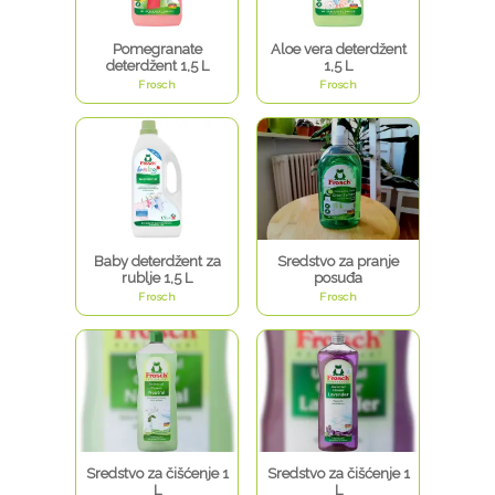
Pomegranate
Aloe vera deterdžent
deterdžent 1,5 L
1,5 L
Frosch
Frosch
Baby deterdžent za
Sredstvo za pranje
rublje 1,5 L
posuđa
Frosch
Frosch
Sredstvo za čišćenje 1
Sredstvo za čišćenje 1
L
L