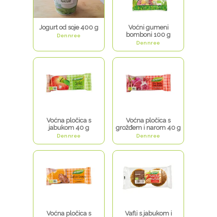
Jogurt od soje 400 g
Voćni gumeni
bomboni 100 g
Dennree
Dennree
Voćna pločica s
Voćna pločica s
jabukom 40 g
grožđem i narom 40 g
Dennree
Dennree
Voćna pločica s
Vafli s jabukom i