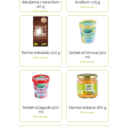
datuljama i narančom
kruškom 175 g
40 g
Dennree
Dennree
Tamna čokolada 100 g
Sorbet od limuna 500
ml
Dennree
Dennree
Sorbet od jagode 500
Namaz toskana 180 g
ml
Dennree
Dennree