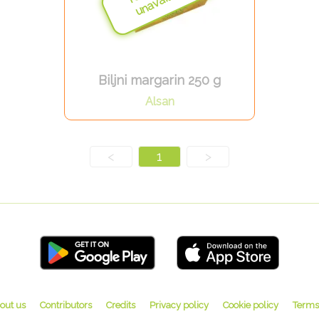
Biljni margarin 250 g
Alsan
<
1
>