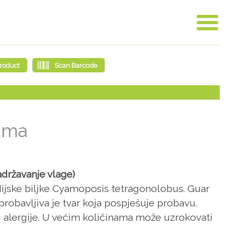
uma
adržavanje vlage)
indijske biljke Cyamoposis tetragonolobus. Guar
obavljiva je tvar koja pospješuje probavu.
 alergije. U većim količinama može uzrokovati