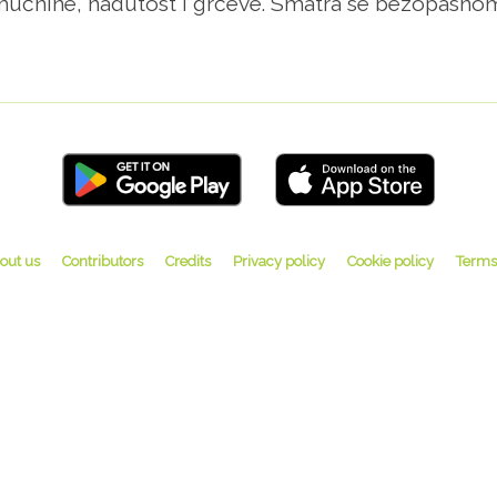
učnine, nadutost i grčeve. Smatra se bezopasno