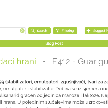
aci hrani
• E412 - Guar g
 (stabilizatori, emulgatori, zgušnjivači, tvari za z
nje, emulgator i stabilizator. Dobiva se iz sjemena 
saharid građen od jedinica manoze i laktoze. Nepr
i hrane. U pojedinim slučajevima može uzrokovati