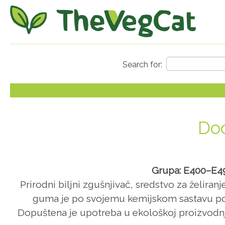
Dod
Grupa: E400–E499
Prirodni biljni zgušnjivač, sredstvo za želira
guma je po svojemu kemijskom sastavu poli
Dopuštena je upotreba u ekološkoj proizvodnj