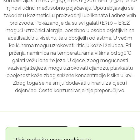
kombiniraju s TBHQ (E319), BHA (E320) i BHT (E321) jer se
njihovi učinci međusobno pojačavaju. Upotrebljavaju se
također u kozmetici, u proizvodnji lubrikanata i adhezivnih
proizvoda. Pokazano je da su svi galati (E310 – E312)
mogući uzročnici alergija, posebno u osoba osjetljivih na
acetilsalicilnu kiselinu, te u oboljelih od astme. U većim
količinama mogu uzrokovati iriticiju kože i želudca. Pri
prženju namirnica na temperaturama višima od 190°C
galati vežu ione željeza. U djece, zbog mogućnosti
vezivanja željeza, mogu uzrokovati cijanozu, plavkastu
obojenost kože zbog snižene koncentracije kisika u krvi.
Zbog toga se ne smiju dodavati u hranu za djecu i
dojenčad. Često konzumiranje nije preporučljivo.
This website uses cookies to