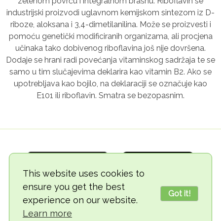
zelenom povrću i integralnom brašnu. Riboflavin se
industrijski proizvodi uglavnom kemijskom sintezom iz D-
riboze, aloksana i 3,4-dimetilanilina. Može se proizvesti i
pomoću genetički modificiranih organizama, ali procjena
učinaka tako dobivenog riboflavina još nije dovršena.
Dodaje se hrani radi povećanja vitaminskog sadržaja te se
samo u tim slučajevima deklarira kao vitamin B2. Ako se
upotrebljava kao bojilo, na deklaraciji se označuje kao
E101 ili riboflavin. Smatra se bezopasnim.
This website uses cookies to
ensure you get the best
Got it!
experience on our website.
© 2018-2026 TheVegCat
Learn more