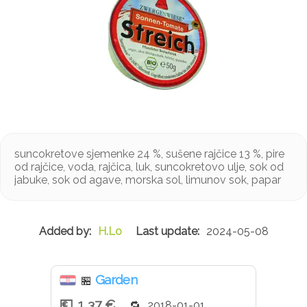
suncokretove sjemenke 24 %, sušene rajčice 13 %, pire
od rajčice, voda, rajčica, luk, suncokretovo ulje, sok od
jabuke, sok od agave, morska sol, limunov sok, papar
H.Lo
2024-05-08
Garden
🏪
1,37 €
2018-01-01