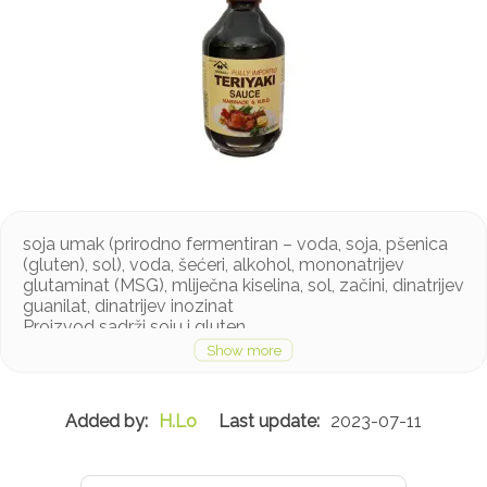
soja umak (prirodno fermentiran – voda, soja, pšenica
(gluten), sol), voda, šećeri, alkohol, mononatrijev
glutaminat (MSG), mliječna kiselina, sol, začini, dinatrijev
guanilat, dinatrijev inozinat
Proizvod sadrži soju i gluten
H.Lo
2023-07-11