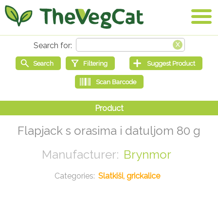
Flapjack s orasima i datuljom 80 g
Brynmor
Slatkiši, grickalice