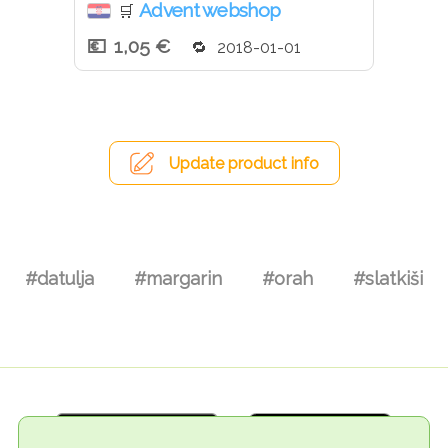
Advent webshop
🛒
1,05 €
2018-01-01
Update product info
#datulja
#margarin
#orah
#slatkiši