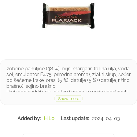
zobene pahuljice (38 %), biljni margarin (biljna ulja, voda,
sol, emulgator E475, prirodna aroma), zlatni sirup, šećer
od šećerne trske, orasi (5 %), datulje (5 %) (datulje, rižino
brašno), sojino brašno
Proizvod sadrži soju, gluten i orahe, a može sadržavati
kikiriki, orašaste plodove i sezam u tragovima
H.Lo
2024-04-03