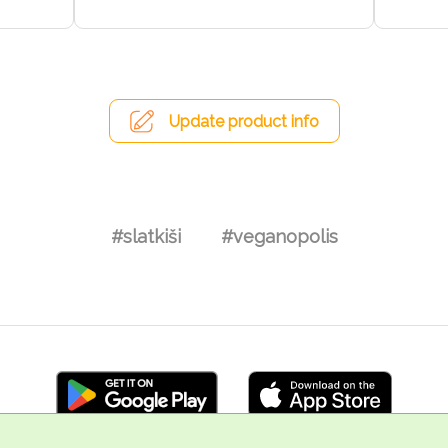
Update product info
#slatkiši
#veganopolis