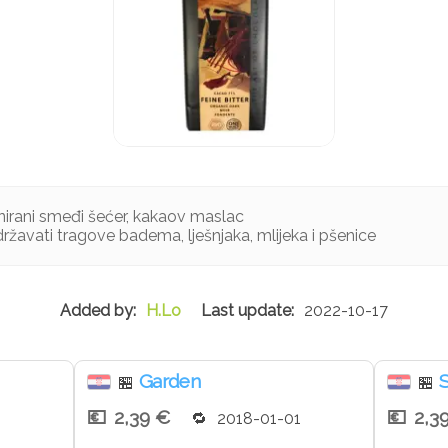
nirani smeđi šećer, kakaov maslac
žavati tragove badema, lješnjaka, mlijeka i pšenice
H.Lo
2022-10-17
Garden
S
🏪
🏪
2,39 €
2,3
1
2018-01-01