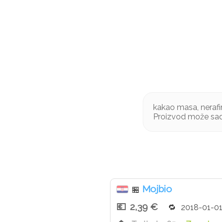
kakao masa, nerafi
Proizvod može sadr
Mojbio
🏪
2,39 €
2018-01-0