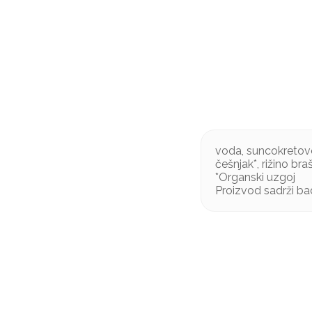
voda, suncokretovo u
češnjak*, rižino br
*Organski uzgoj
Proizvod sadrži b