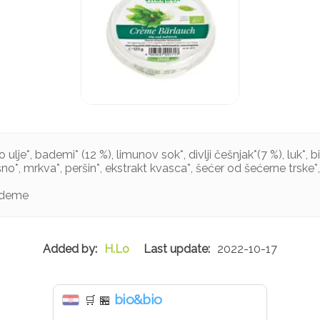
lje*, bademi* (12 %), limunov sok*, divlji češnjak*(7 %), luk*, bilj
ašno*, mrkva*, peršin*, ekstrakt kvasca*, šećer od šećerne trske*
ademe
H.Lo
2022-10-17
bio&bio
🛒
🏪