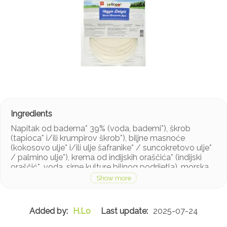
Napitak od badema* 39% (voda, bademi*), škrob
(tapioca* i/ili krumpirov škrob*), biljne masnoće
(kokosovo ulje* i/ili ulje šafranike* / suncokretovo ulje*
/ palmino ulje*), krema od indijskih oraščića* (indijski
oraščić*, voda, sirne kulture biljnog podrijetla), morska
sol, koncentrirani sok od limuna*, rajčica u prahu*,
kurkuma*, zgušnjivač: brašno sjemenki rogača*,
emulgator: sojin lecitin*, kvasac*, sirovi šećer od
šećerne trske*, prirodna aroma povrća.
H.Lo
2025-07-24
*iz ekološkog uzgoja.