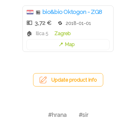
bio&bio Oktogon - ZG8
🏪
3,72 €
2018-01-01
Ilica 5
Zagreb
Map
Update product info
#hrana
#sir