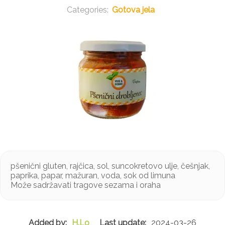
Gotova jela
pšenični gluten, rajčica, sol, suncokretovo ulje, češnjak,
paprika, papar, mažuran, voda, sok od limuna
Može sadržavati tragove sezama i oraha
H.Lo
2024-03-26