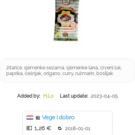
žitarice, sjemenke sezama, sjemenke lana, crveni luk,
paprika, češnjak, origano, curry, ružmarin, bosiljak
H.Lo
2023-04-05
Vege i dobro
🏪
1,26 €
2018-01-01