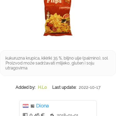
kukuruzna krupica, kikiriki 35 %, biljno ulje (palmino), sol
Proizvod može sadržavati mlijeko, gluten i soju
utragovima
H.Lo
2022-10-17
Diona
🏪
0,46 €
2018-01-01