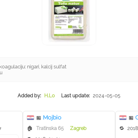
oagulaciju: nigari, kalcij sulfat
ju
H.Lo
2024-05-05
Mojbio
🏪
🏪
Tratinska 65
Zagreb
2018
7