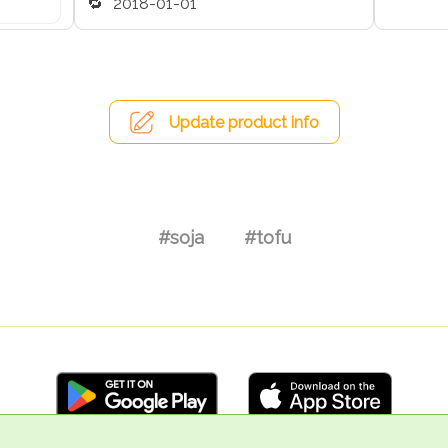
2018-01-01
Update product info
#soja
#tofu