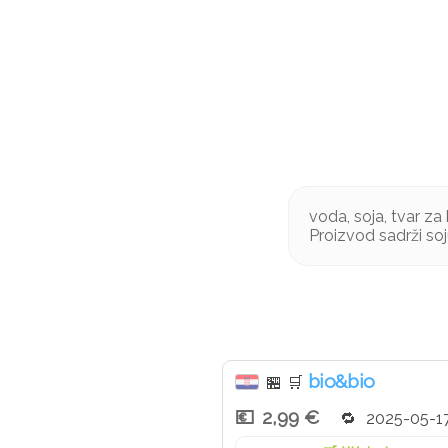
voda, soja, tvar za k
Proizvod sadrži so
bio&bio
🏪
🛒
2,99 €
2025-05-1