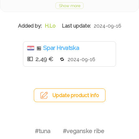
soka, arome.
H.Lo
2024-09-16
Spar Hrvatska
🏪
2,49 €
2024-09-16
Update product info
#tuna
#veganske ribe