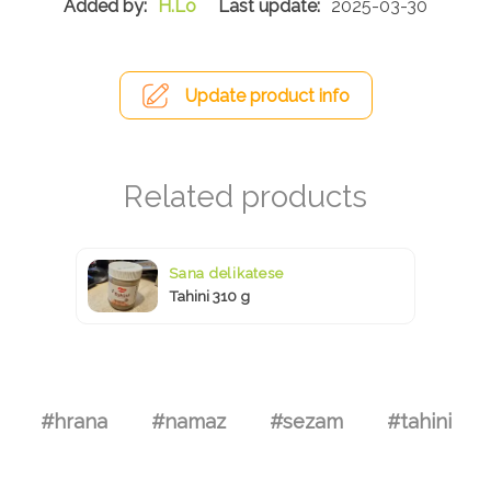
H.Lo
2025-03-30
Update product info
Sana delikatese
Tahini 310 g
#hrana
#namaz
#sezam
#tahini