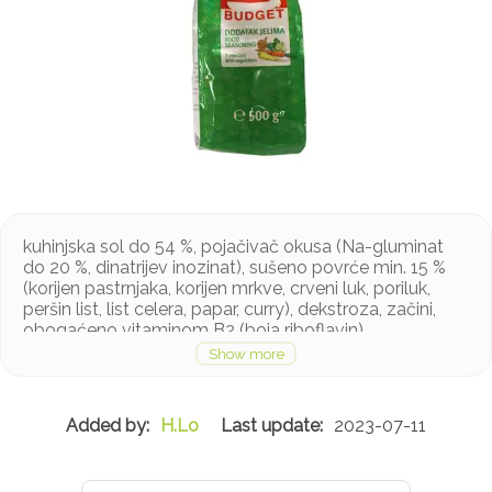
kuhinjska sol do 54 %, pojačivač okusa (Na-gluminat
do 20 %, dinatrijev inozinat), sušeno povrće min. 15 %
(korijen pastrnjaka, korijen mrkve, crveni luk, poriluk,
peršin list, list celera, papar, curry), dekstroza, začini,
obogaćeno vitaminom B2 (boja riboflavin)
H.Lo
2023-07-11