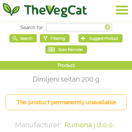
Dimljeni seitan 200 g
Rumena j.d.o.o.