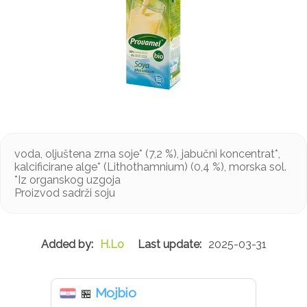
voda, oljuštena zrna soje* (7,2 %), jabučni koncentrat*,
kalcificirane alge* (Lithothamnium) (0,4 %), morska sol.
*Iz organskog uzgoja
Proizvod sadrži soju
H.Lo
2025-03-31
Mojbio
🏪