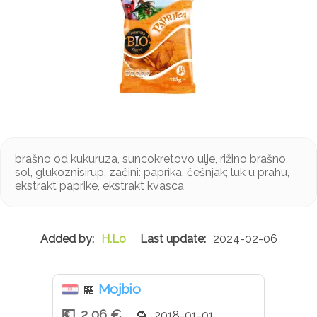
brašno od kukuruza, suncokretovo ulje, rižino brašno,
sol, glukoznisirup, začini: paprika, češnjak; luk u prahu,
ekstrakt paprike, ekstrakt kvasca
H.Lo
2024-02-06
Mojbio
🏪
2,06 €
2018-01-01