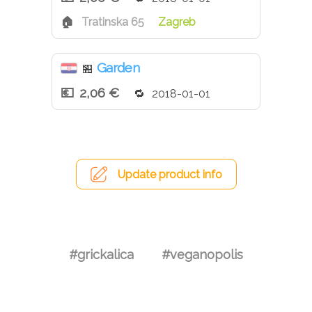
Tratinska 65
Zagreb
Garden
🏪
2,06 €
2018-01-01
Update product info
#grickalica
#veganopolis