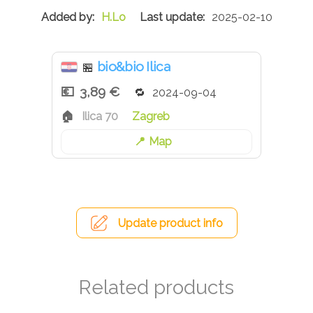
H.Lo
2025-02-10
bio&bio Ilica
🏪
3,89 €
2024-09-04
Ilica 70
Zagreb
Map
Update product info