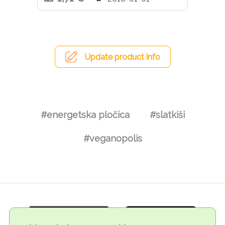
Update product info
#energetska pločica
#slatkiši
#veganopolis