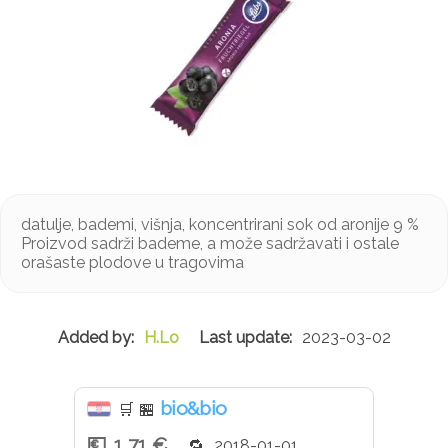
datulje, bademi, višnja, koncentrirani sok od aronije 9 %
Proizvod sadrži bademe, a može sadržavati i ostale
orašaste plodove u tragovima
H.Lo
2023-03-02
bio&bio
🛒
🏪
1,71 €
2018-01-01