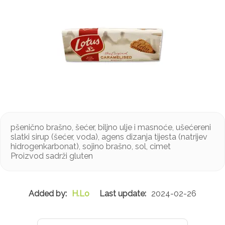
pšenično brašno, šećer, biljno ulje i masnoće, ušećereni
slatki sirup (šećer, voda), agens dizanja tijesta (natrijev
hidrogenkarbonat), sojino brašno, sol, cimet
Proizvod sadrži gluten
H.Lo
2024-02-26