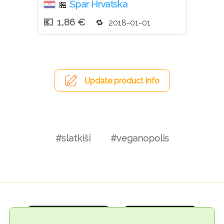
Spar Hrvatska
🏪
1,86 €
2018-01-01
Update product info
#slatkiši
#veganopolis