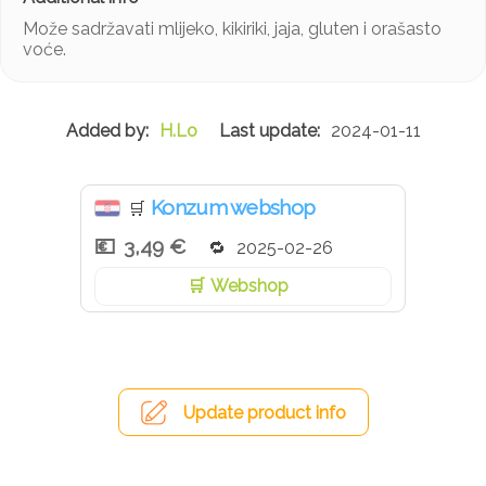
Može sadržavati mlijeko, kikiriki, jaja, gluten i orašasto
voće.
H.Lo
2024-01-11
Konzum webshop
🛒
3,49 €
2025-02-26
Webshop
Update product info