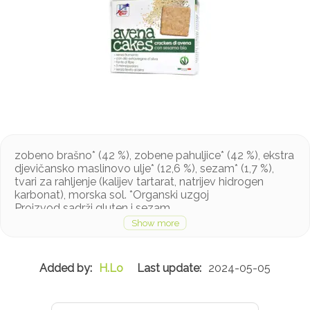
zobeno brašno* (42 %), zobene pahuljice* (42 %), ekstra
djevičansko maslinovo ulje* (12,6 %), sezam* (1,7 %),
tvari za rahljenje (kalijev tartarat, natrijev hidrogen
karbonat), morska sol. *Organski uzgoj
Proizvod sadrži gluten i sezam
H.Lo
2024-05-05