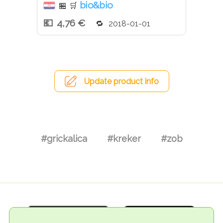
bio&bio
🏪
🛒
4,76 €
2018-01-01
Update product info
#grickalica
#kreker
#zob