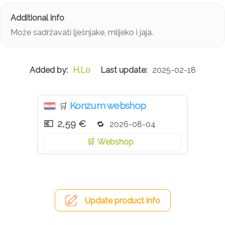
Može sadržavati lješnjake, mlijeko i jaja.
H.Lo
2025-02-18
Konzum webshop
🛒
2,59 €
2026-08-04
Webshop
Update product info