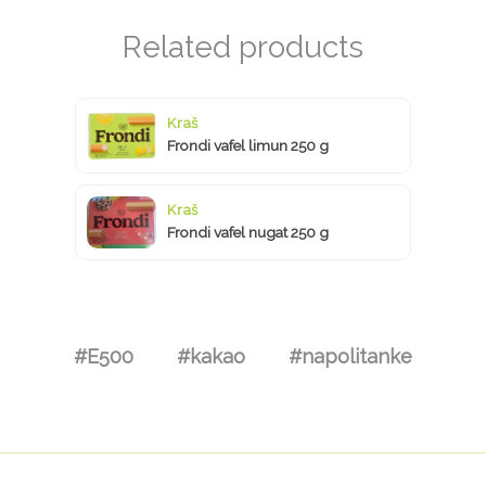
Kraš
Frondi vafel limun 250 g
Kraš
Frondi vafel nugat 250 g
#E500
#kakao
#napolitanke