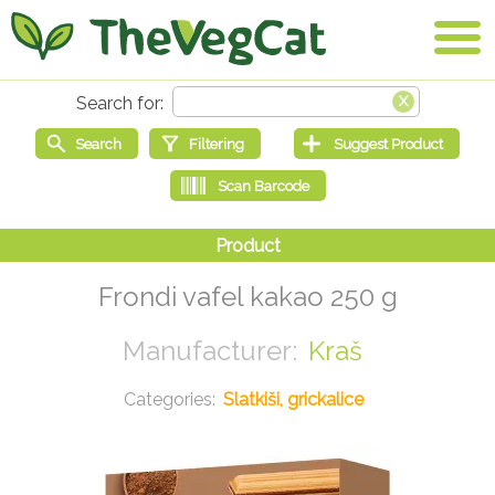
Frondi vafel kakao 250 g
Kraš
Slatkiši, grickalice