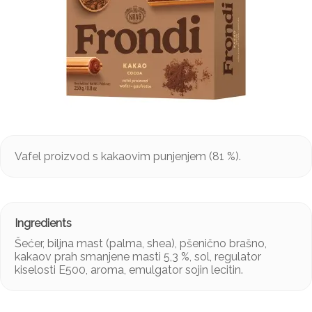
Vafel proizvod s kakaovim punjenjem (81 %).
Šećer, biljna mast (palma, shea), pšenično brašno,
kakaov prah smanjene masti 5,3 %, sol, regulator
kiselosti E500, aroma, emulgator sojin lecitin.