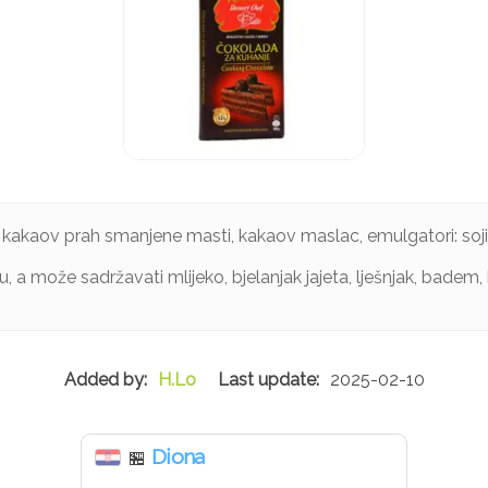
 kakaov prah smanjene masti, kakaov maslac, emulgatori: sojin 
, a može sadržavati mlijeko, bjelanjak jajeta, lješnjak, badem, ki
H.Lo
2025-02-10
Diona
🏪