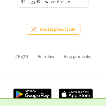
1,33 €
2018-01-01
Update product info
#E476
#slatkiši
#veganopolis