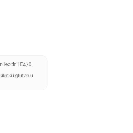
lecitin i E476,
kiriki i gluten u