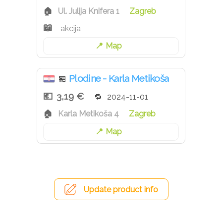
Ul. Julija Knifera 1
Zagreb
akcija
Map
Plodine - Karla Metikoša
🏪
3,19 €
2024-11-01
Karla Metikoša 4
Zagreb
Map
Update product info