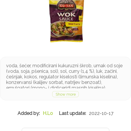
voda, šećer, modificirani kukuruzni škrob, umak od soje
(voda, soja, pšenica, sol), sol, curry (1,4 %), luk, začini,
češnjak, kokos, regulator kiselosti (limunska kiselina),
konzervansi (kalijev sorbat, natrijev benzoat),
emulgatori (mono- i digliceridi masnih kiselina),
zgušnjivač (ksantan guma)
Proizvod sadrži pšenicu i soju. Može sadržavati orahe i
kikiriki u tragovima
H.Lo
2022-10-17