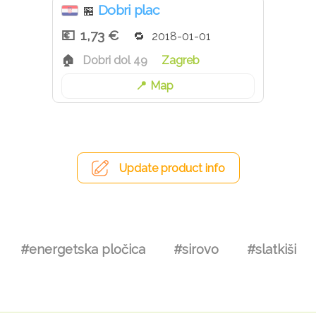
Dobri plac
🏪
1,73 €
2018-01-01
Dobri dol 49
Zagreb
Map
Update product info
#energetska pločica
#sirovo
#slatkiši