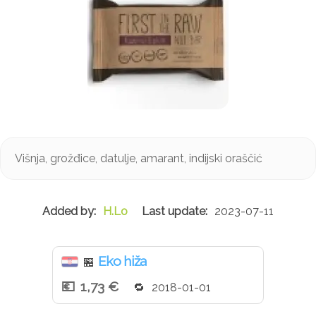
Višnja, grožđice, datulje, amarant, indijski oraščić
H.Lo
2023-07-11
Eko hiža
🏪
1,73 €
2018-01-01