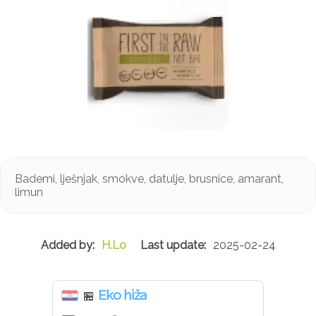
Bademi, lješnjak, smokve, datulje, brusnice, amarant,
limun
H.Lo
2025-02-24
Eko hiža
🏪