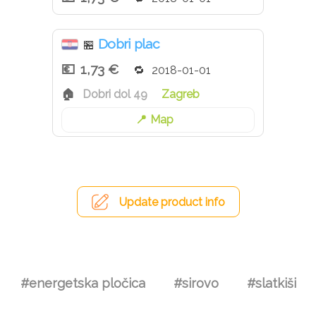
Dobri plac
🏪
1,73 €
2018-01-01
Dobri dol 49
Zagreb
Map
Update product info
#energetska pločica
#sirovo
#slatkiši