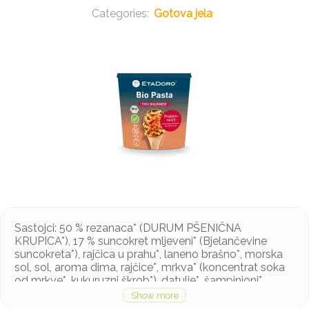
Gotova jela
Sastojci: 50 % rezanaca* (DURUM PŠENIČNA
KRUPICA*), 17 % suncokret mljeveni* (Bjelančevine
suncokreta*), rajčica u prahu*, laneno brašno*, morska
sol, sol, aroma dima, rajčice*, mrkva* (koncentrat soka
od mrkve*, kukuruzni škrob*), datulje*, šampinjoni*,
paprika*, luk*, češnjak*, krumpirov škrob*, začinsko bilje*,
bosiljak*, papar, čili* (0,2 %) *iz ekološkog kontroliranog