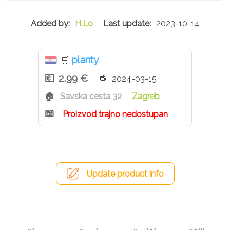
uzgoja. Prosječne nutritivne vrijednosti na 100 g:
Energija 1397 kJ/ 331 kcal, Masti 4,0 g, od kojih
H.Lo
2023-10-14
zasićene masne kiseline 0,8 g, Ugljikohidrati 50,2 g, od
čega Šećeri 11,9 g, Dijetalna vlakna 10,3 g, Bjelančevine
18,4 g, Sol 4,2 g.
planty
🛒
2,99 €
2024-03-15
Savska cesta 32
Zagreb
Proizvod trajno nedostupan
Update product info