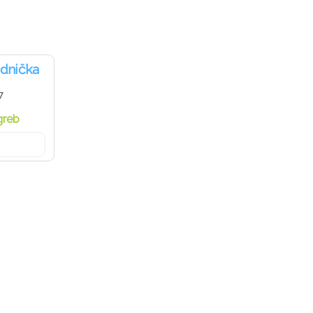
dnička
7
greb