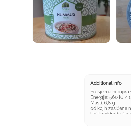
Prosječna hranjiva 
Energija: 560 kJ / 
Masti: 6,8 g
od kojih zasićene m
Ugljikohidrati: 12,9 
od kojih šećeri: 2 g
Vlakna: 9 g
Bjelančevine: 5,1 g