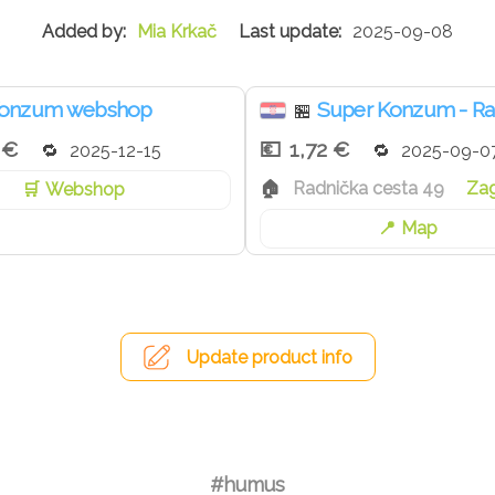
Mia Krkač
2025-09-08
onzum webshop
Super Konzum - Ra
🏪
 €
1,72 €
2025-12-15
2025-09-0
Radnička cesta 49
Za
Webshop
Map
Update product info
#humus