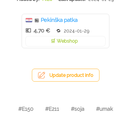
Pekinška patka
🏪
4,70 €
2024-01-29
Webshop
Update product info
#E150
#E211
#soja
#umak