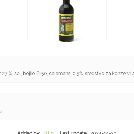
t 27 %, sol, bojilo E150, calamansi 0.5%, sredstvo za konzervira
u.
H.Lo
2024-01-29