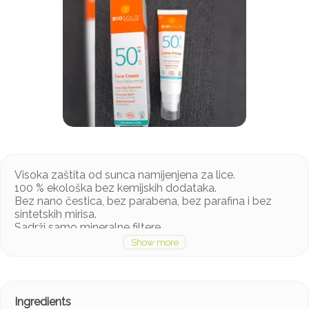
Visoka zaštita od sunca namijenjena za lice.
100 % ekološka bez kemijskih dodataka.
Bez nano čestica, bez parabena, bez parafina i bez
sintetskih mirisa.
Sadrži samo mineralne filtere.
Na bazi Aloe Vere, biljnih ulja i drugih prirodnih
sastojaka.
Nemasne teksture, lako se nanosi i ne ostavlja bijeli
trag.
Visoka zaštita od UVA i UVB zraka.