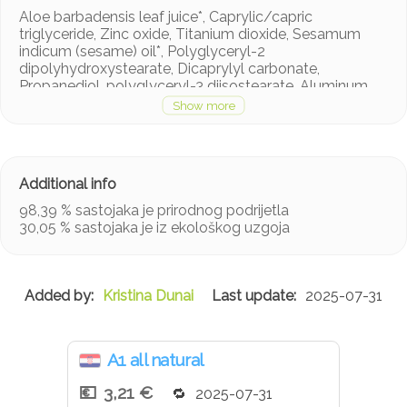
Aloe barbadensis leaf juice*, Caprylic/capric
triglyceride, Zinc oxide, Titanium dioxide, Sesamum
indicum (sesame) oil*, Polyglyceryl-2
dipolyhydroxystearate, Dicaprylyl carbonate,
Propanediol, polyglyceryl-3 diisostearate, Aluminum
hydroxide, Stearic acid, Polyhydrystearic acid, Sodium
chloride, Bisabolol*, Pongamia pinnata seed extract,
Benzyl alcohol, Tocopherol, Tribehenin, Glyceryl
dibehenate, Glyceryl behenate, Dehydroacetic acid.
* iz ekološkog uzgoja
98,39 % sastojaka je prirodnog podrijetla
30,05 % sastojaka je iz ekološkog uzgoja
Kristina Dunai
2025-07-31
A1 all natural
3,21 €
2025-07-31