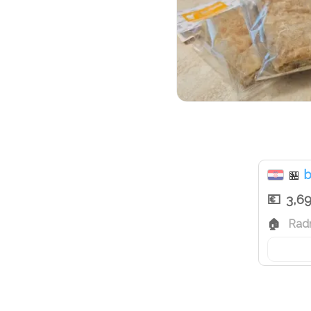
b
🏪
3,6
Radn