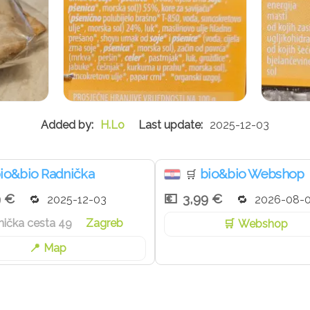
H.Lo
2025-12-03
io&bio Radnička
bio&bio Webshop
🛒
9 €
3,99 €
2025-12-03
2026-08-
ička cesta 49
Zagreb
Webshop
Map