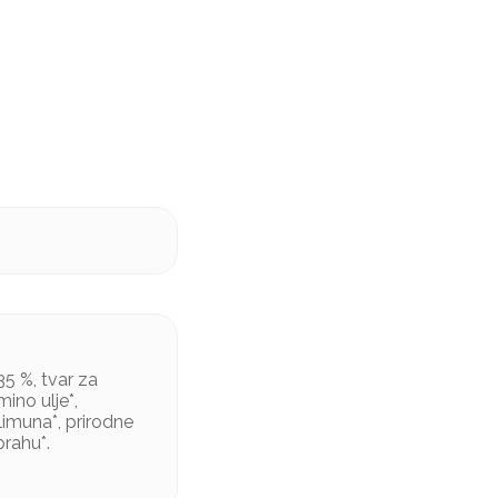
5 %, tvar za
mino ulje*,
limuna*, prirodne
prahu*.