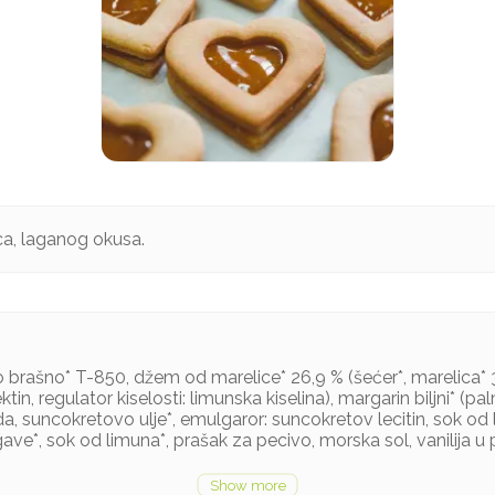
a, laganog okusa.
o brašno* T-850, džem od marelice* 26,9 % (šećer*, marelica* 3
ktin, regulator kiselosti: limunska kiselina), margarin biljni* (pal
a, suncokretovo ulje*, emulgaror: suncokretov lecitin, sok od 
ave*, sok od limuna*, prašak za pecivo, morska sol, vanilija u 