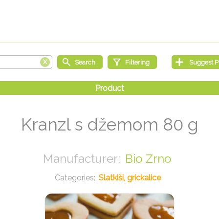
Kranzl s džemom 80 g
Bio Zrno
Slatkiši, grickalice