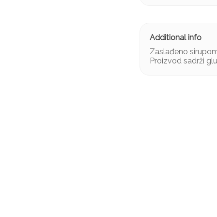
Zaslađeno sirupom
Proizvod sadrži glu