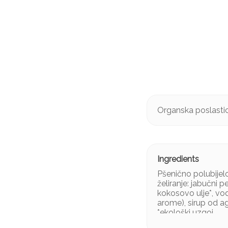
Organska poslastic
Pšenično polubijel
želiranje: jabučni pe
kokosovo ulje*, vod
arome), sirup od ag
*ekološki uzgoj.