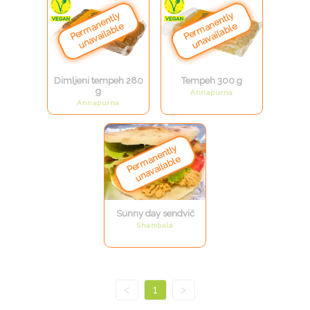
Dimljeni tempeh 280
Tempeh 300 g
g
Annapurna
Annapurna
Sunny day sendvič
Shambala
<
1
>