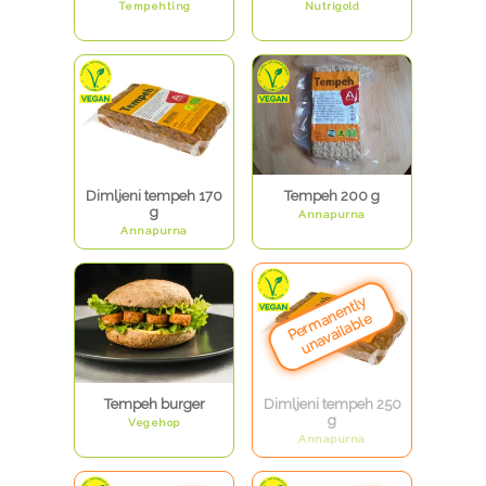
Tempehting
Nutrigold
Dimljeni tempeh 170
Tempeh 200 g
g
Annapurna
Annapurna
Tempeh burger
Dimljeni tempeh 250
g
Vegehop
Annapurna