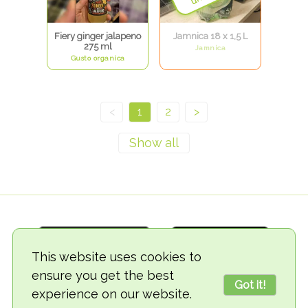
Fiery ginger jalapeno
Jamnica 18 x 1,5 L
275 ml
Jamnica
Gusto organica
<
1
2
>
This website uses cookies to
ensure you get the best
Got it!
experience on our website.
© 2018-2026 TheVegCat