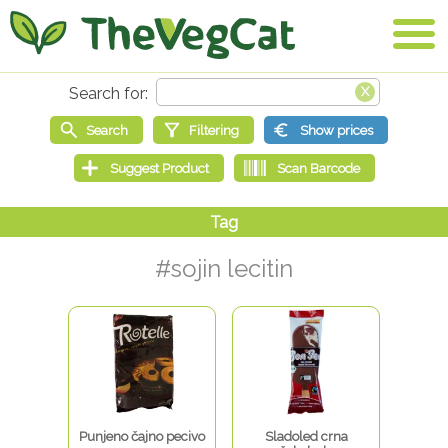
#sojin lecitin
Punjeno čajno pecivo
Sladoled crna