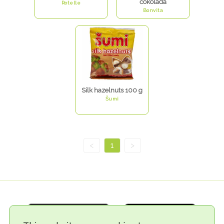
čokolada
Rotelle
Bonvita
Silk hazelnuts 100 g
Šumi
<
1
>