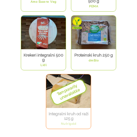
500 g
Amo Essere Veg
PEMA
Krekeri integralni 500
Proteinski kruh 250 g
g
dmBio
Lidl
Integralni kruh od raži
125 g
Nutrigold