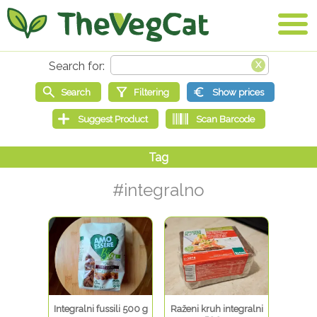
#integralno
Integralni fussili 500 g
Raženi kruh integralni