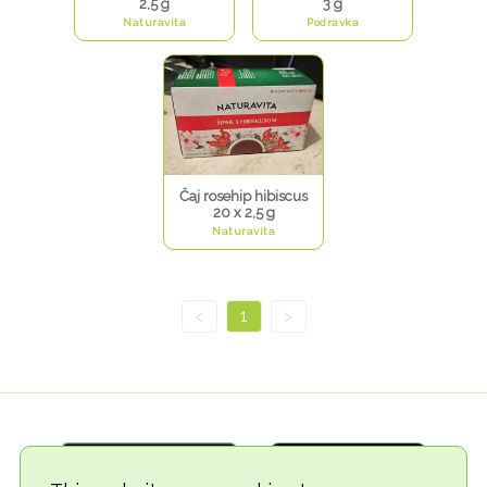
2,5 g
3 g
Naturavita
Podravka
Čaj rosehip hibiscus
20 x 2,5 g
Naturavita
<
1
>