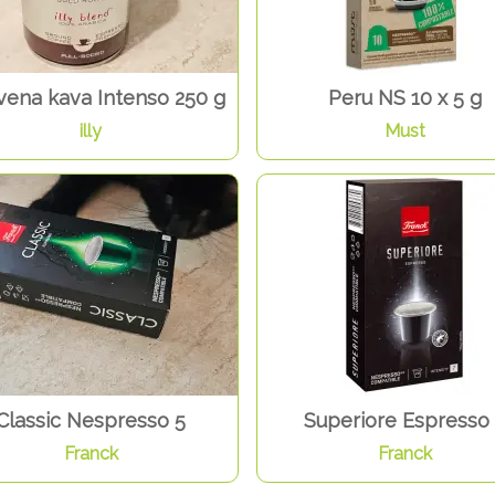
vena kava Intenso 250 g
Peru NS 10 x 5 g
illy
Must
Classic Nespresso 5
Superiore Espresso
Franck
Franck