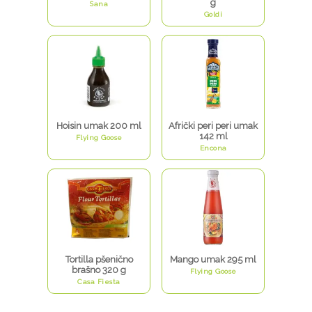
g
Sana
Goldi
Hoisin umak 200 ml
Afrički peri peri umak
142 ml
Flying Goose
Encona
Tortilla pšenično
Mango umak 295 ml
brašno 320 g
Flying Goose
Casa Fiesta