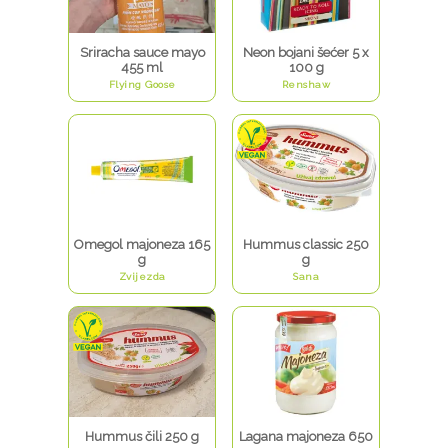
Sriracha sauce mayo
Neon bojani šećer 5 x
455 ml
100 g
Flying Goose
Renshaw
Omegol majoneza 165
Hummus classic 250
g
g
Zvijezda
Sana
Hummus čili 250 g
Lagana majoneza 650