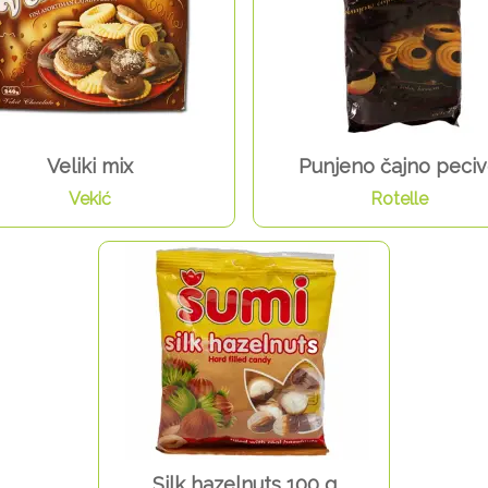
Veliki mix
Punjeno čajno peci
Vekić
Rotelle
Silk hazelnuts 100 g