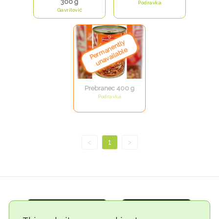
300 g
Podravka
Gavrilović
Prebranec 400 g
Podravka
<
1
>